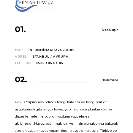
01.
Bize Ulaşın
MAIL :
INFO@MIMARHAVUZ.COM
ADRES :
İSTANBUL / AVRUPA
TELEFON :
0532 485 84 65
02.
Hakkımızda
Havuz Yapımı nasıl olmalı hangi kriterler ve hangi şartlar
uygulanmalı gibi bir çok havuz yapımı öncesi planlamalar ve
düzenlemeler ile yapılan yazların vazgelmez
aktivitesidir.Havuz yaptırmak için yerinizin olanaklarına bakarak
size en uygun havuz yapımı önerip uygulamaktayız. Türkiye ve