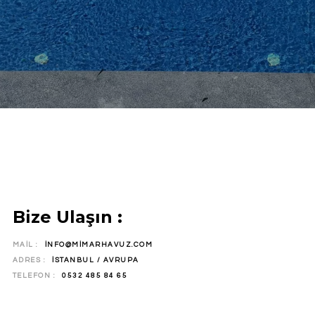
Aşağı Kaydır
Bize Ulaşın :
MAIL :
INFO@MIMARHAVUZ.COM
ADRES :
İSTANBUL / AVRUPA
TELEFON :
0532 485 84 65